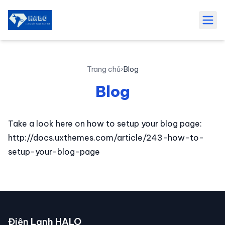
Bỏ qua và tới nội dung chính
Trang chủ
›
Blog
Blog
Take a look here on how to setup your blog page:
http://docs.uxthemes.com/article/243-how-to-
setup-your-blog-page
Điện Lạnh HALO